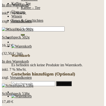
Kaffee – Tee
In den Warenkorb
Kaffee – Tee
Über uns
inkl. 7 % MwSt.
Wissen
News & Geschichten
zzgl.
Versandkosten
Suche
nach:
Schopfspeck 502g
16,32
€
(
32,50
€
/
kg
)
Warenkorb
In den Warenkorb
Es befinden sich keine Produkte im Warenkorb.
inkl. 7 % MwSt.
Gutschein hinzufügen
(Optional)
zzgl.
Versandkosten
Schopfspeck 538g
17,49
€