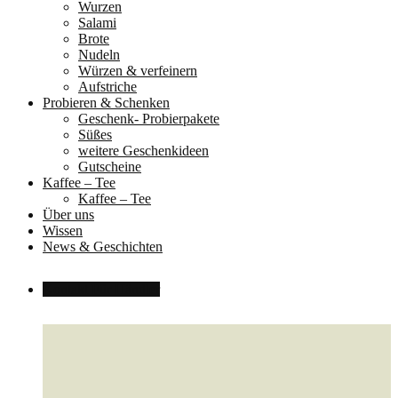
Wurzen
Salami
Brote
Nudeln
Würzen & verfeinern
Aufstriche
Probieren & Schenken
Geschenk- Probierpakete
Süßes
weitere Geschenkideen
Gutscheine
Kaffee – Tee
Kaffee – Tee
Über uns
Wissen
News & Geschichten
Kontakt
Für Händler