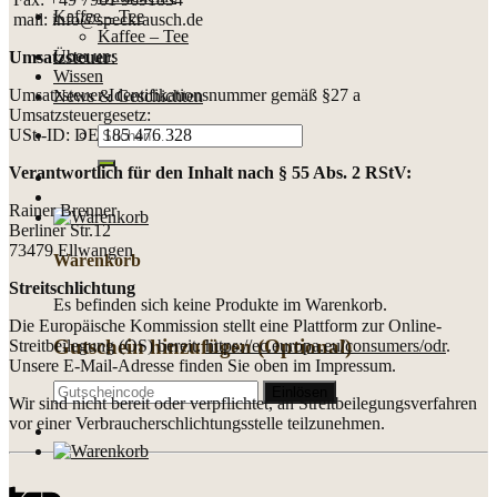
Kaffee – Tee
mail: info@speckrausch.de
Kaffee – Tee
Über uns
Umsatzsteuer
:
Wissen
Umsatzsteuer-Identifikationsnummer gemäß §27 a
News & Geschichten
Umsatzsteuergesetz:
Suche
USt.-ID: DE 185 476 328
nach:
Verantwortlich für den Inhalt nach § 55 Abs. 2 RStV:
Rainer Brenner
Berliner Str.12
73479 Ellwangen
Warenkorb
Streitschlichtung
Es befinden sich keine Produkte im Warenkorb.
Die Europäische Kommission stellt eine Plattform zur Online-
Gutschein hinzufügen
(Optional)
Streitbeilegung (OS) bereit:
https://ec.europa.eu/consumers/odr
.
Unsere E-Mail-Adresse finden Sie oben im Impressum.
Wir sind nicht bereit oder verpflichtet, an Streitbeilegungsverfahren
vor einer Verbraucherschlichtungsstelle teilzunehmen.