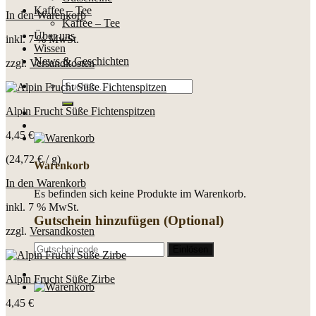
Kaffee – Tee
In den Warenkorb
Kaffee – Tee
Über uns
inkl. 7 % MwSt.
Wissen
News & Geschichten
zzgl.
Versandkosten
Suche
nach:
Alpin Frucht Süße Fichtenspitzen
4,45
€
(
24,72
€
/
g
)
Warenkorb
In den Warenkorb
Es befinden sich keine Produkte im Warenkorb.
inkl. 7 % MwSt.
Gutschein hinzufügen
(Optional)
zzgl.
Versandkosten
Alpin Frucht Süße Zirbe
4,45
€