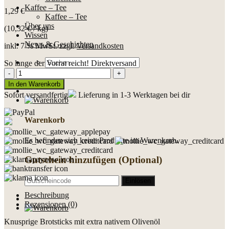
Kaffee – Tee
1,29
€
Kaffee – Tee
Über uns
(
10,32
€
/
kg
)
Wissen
News & Geschichten
inkl. 7 % MwSt.
zzgl.
Versandkosten
Suche
So lange der Vorrat reicht!
Direktversand
nach:
Grissini
Pizza
In den Warenkorb
125g
Sofort versandfertig
Lieferung in 1-3 Werktagen bei dir
Packung
Menge
Warenkorb
Es befinden sich keine Produkte im Warenkorb.
Gutschein hinzufügen
(Optional)
Beschreibung
Rezensionen (0)
Knusprige Brotsticks mit extra nativem Olivenöl