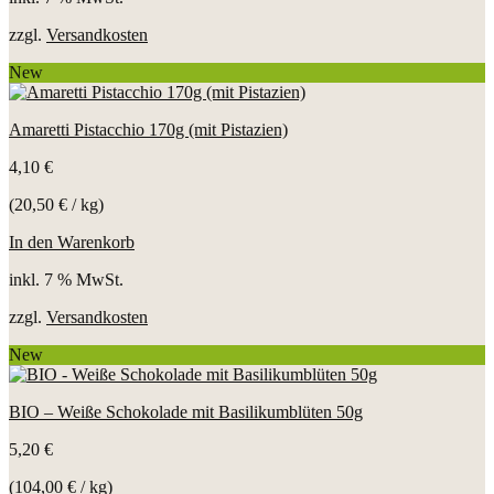
zzgl.
Versandkosten
New
Amaretti Pistacchio 170g (mit Pistazien)
4,10
€
(
20,50
€
/
kg
)
In den Warenkorb
inkl. 7 % MwSt.
zzgl.
Versandkosten
New
BIO – Weiße Schokolade mit Basilikumblüten 50g
5,20
€
(
104,00
€
/
kg
)