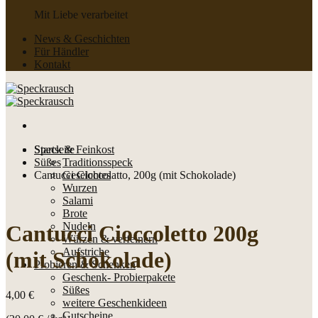
Mit Liebe verarbeitet
News & Geschichten
Für Händler
Kontakt
Speck & Feinkost
Startseite
Süßes
Traditionsspeck
Cantucci Cioccolatto, 200g (mit Schokolade)
Geselchtes
Wurzen
Salami
Brote
Nudeln
Cantucci Cioccoletto 200g
Würzen & verfeinern
Aufstriche
(mit Schokolade)
Probieren & Schenken
Geschenk- Probierpakete
Süßes
4,00
€
weitere Geschenkideen
Gutscheine