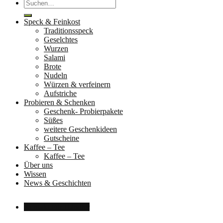
Suche
nach:
Speck & Feinkost
Traditionsspeck
Geselchtes
Wurzen
Salami
Brote
Nudeln
Würzen & verfeinern
Aufstriche
Probieren & Schenken
Geschenk- Probierpakete
Süßes
weitere Geschenkideen
Gutscheine
Kaffee – Tee
Kaffee – Tee
Über uns
Wissen
News & Geschichten
Kontakt
Für Händler