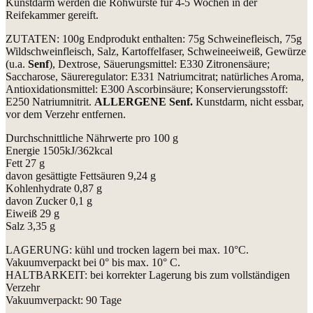
Kunstdarm werden die Rohwürste für 4-5 Wochen in der
Reifekammer gereift.
ZUTATEN: 100g Endprodukt enthalten: 75g Schweinefleisch, 75g
Wildschweinfleisch, Salz, Kartoffelfaser, Schweineeiweiß, Gewürze
(u.a.
Senf
), Dextrose, Säuerungsmittel: E330 Zitronensäure;
Saccharose, Säureregulator: E331 Natriumcitrat; natürliches Aroma,
Antioxidationsmittel: E300 Ascorbinsäure; Konservierungsstoff:
E250 Natriumnitrit.
ALLERGENE Senf.
Kunstdarm, nicht essbar,
vor dem Verzehr entfernen.
Durchschnittliche Nährwerte pro 100 g
Energie 1505kJ/362kcal
Fett 27 g
davon gesättigte Fettsäuren 9,24 g
Kohlenhydrate 0,87 g
davon Zucker 0,1 g
Eiweiß 29 g
Salz 3,35 g
LAGERUNG: kühl und trocken lagern bei max. 10°C.
Vakuumverpackt bei 0° bis max. 10° C.
HALTBARKEIT: bei korrekter Lagerung bis zum vollständigen
Verzehr
Vakuumverpackt: 90 Tage