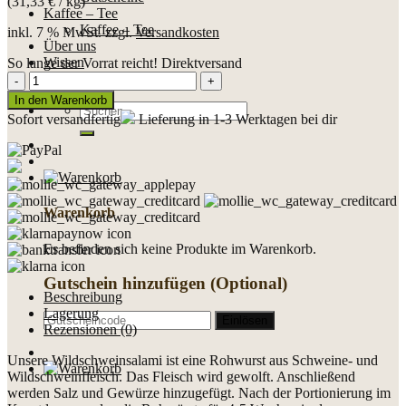
(
31,33
€
/
kg
)
Kaffee – Tee
Kaffee – Tee
inkl. 7 % MwSt.
zzgl.
Versandkosten
Über uns
Wissen
So lange der Vorrat reicht!
Direktversand
1/2
News & Geschichten
Wildschweinsalami
In den Warenkorb
Suche
ca.
Sofort versandfertig
Lieferung in 1-3 Werktagen bei dir
nach:
300
g
Menge
Warenkorb
Es befinden sich keine Produkte im Warenkorb.
Gutschein hinzufügen
(Optional)
Beschreibung
Lagerung
Rezensionen (0)
Unsere Wildschweinsalami ist eine Rohwurst aus Schweine- und
Wildschweinfleisch. Das Fleisch wird gewolft. Anschließend
werden Salz und Gewürze hinzugefügt. Nach der Portionierung im