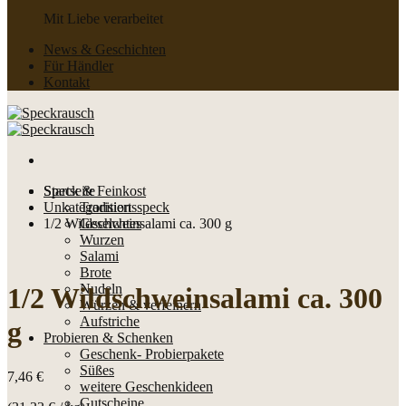
Mit Liebe verarbeitet
News & Geschichten
Für Händler
Kontakt
Speck & Feinkost
Startseite
Unkategorisiert
Traditionsspeck
1/2 Wildschweinsalami ca. 300 g
Geselchtes
Wurzen
Salami
Brote
Nudeln
1/2 Wildschweinsalami ca. 300
Würzen & verfeinern
Aufstriche
g
Probieren & Schenken
Geschenk- Probierpakete
Süßes
7,46
€
weitere Geschenkideen
Gutscheine